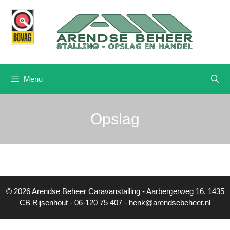
Ga
naar
de
inhoud
Menu
Opslag
© 2026 Arendse Beheer Caravanstalling - Aarbergerweg 16, 1435
CB Rijsenhout - 06-120 75 407 - henk@arendsebeheer.nl